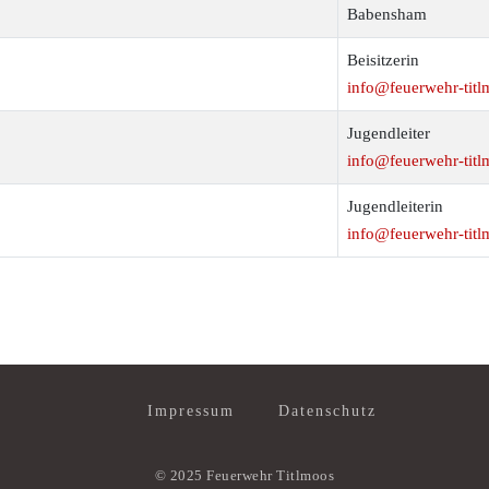
Babensham
Beisitzerin
info@feuerwehr-titl
Jugendleiter
info@feuerwehr-titl
Jugendleiterin
info@feuerwehr-titl
Impressum
Datenschutz
© 2025 Feuerwehr Titlmoos