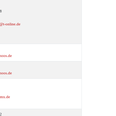
8
r@t-online.de
moos.de
moos.de
3
gmx.de
2