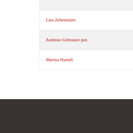
Lisa Zehetmaier
Andreas Grünauer jun.
Marina Haindl