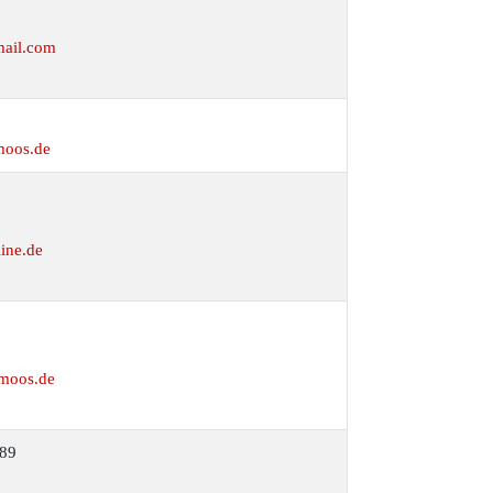
mail.com
moos.de
ine.de
0
lmoos.de
589