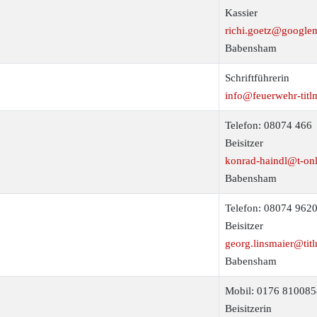
Kassier
richi.goetz@google
Babensham
Schriftführerin
info@feuerwehr-titl
Telefon: 08074 466
Beisitzer
konrad-haindl@t-onl
Babensham
Telefon: 08074 962
Beisitzer
georg.linsmaier@tit
Babensham
Mobil: 0176 81008
Beisitzerin